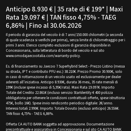
Anticipo 8.930 € | 35 rate di € 199* | Maxi
Rata 19.097 € | TAN fisso 4,75% - TAEG
6,86% | Fino al 30.06.2026
Il periodo di garanzia del veicolo è di 7 anni/150.000 chilometri (a seconda
di quale scadenza si verifichi per prima), senza limite di chilometraggio per i
primi 3 anni. Elenco completo esclusioni di garanzia disponibile in
Concessionaria, sulla letteratura di bordo del veicolo e sul sito
www.omodajaecooitalia.com/warranty-policy.
Es. di finanziamento su Jaecoo 7 Superhybrid Select - Prezzo Listino (messa
su strada, IPT e contributo PFU esc.) 38.210€. Prezzo Promo 30.900€, solo
in caso di rottamazione di un veicolo usato ed esclusivamente per dealer
aderenti all’iniziativa. Anticipo 8.930€, durata 36 mesi, 35 rate mensili di
199€ (incluse spese incasso di 5,95€/rata). Maxi Rata 19.097€. Importo
Totale del Credito 22.861€ (incluso servizio StarIdentity € 400 polizza
obbligatoria per ottenere le condizioni contrattuali offerte, spese istruttoria
475€, bollo 16€). Spese invio rendiconto periodico digitale: 2€/anno.
Interessi totali 2.990€. Importo Totale Dovuto (escluso anticipo) 26.556€.
TAN fisso 4,75% - TAEG 6,86%.
Offerta CA AUTO BANK soggetta ad approvazione. Documentazione
precontrattuale e assicurativa in Concessionaria e sul sito CA AUTO BANK