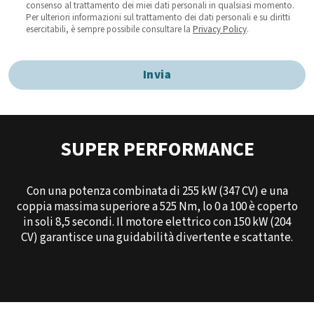
consenso al trattamento dei miei dati personali in qualsiasi momento.
Per ulteriori informazioni sul trattamento dei dati personali e su diritti
esercitabili, è sempre possibile consultare la
Privacy Policy
.
Invia
SUPER PERFORMANCE
Con una potenza combinata di 255 kW (347 CV) e una
coppia massima superiore a 525 Nm, lo 0 a 100 è coperto
in soli 8,5 secondi. Il motore elettrico con 150 kW (204
CV) garantisce una guidabilità divertente e scattante.