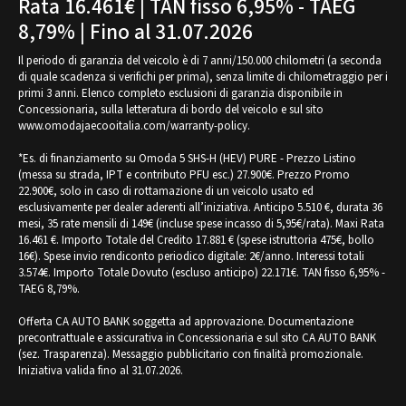
Rata 16.461€ | TAN fisso 6,95% - TAEG
8,79% | Fino al 31.07.2026
Il periodo di garanzia del veicolo è di 7 anni/150.000 chilometri (a seconda
di quale scadenza si verifichi per prima), senza limite di chilometraggio per i
primi 3 anni. Elenco completo esclusioni di garanzia disponibile in
Concessionaria, sulla letteratura di bordo del veicolo e sul sito
www.omodajaecooitalia.com/warranty-policy.
*Es. di finanziamento su Omoda 5 SHS-H (HEV) PURE - Prezzo Listino
(messa su strada, IPT e contributo PFU esc.) 27.900€. Prezzo Promo
22.900€, solo in caso di rottamazione di un veicolo usato ed
esclusivamente per dealer aderenti all’iniziativa. Anticipo 5.510 €, durata 36
mesi, 35 rate mensili di 149€ (incluse spese incasso di 5,95€/rata). Maxi Rata
16.461 €. Importo Totale del Credito 17.881 € (spese istruttoria 475€, bollo
16€). Spese invio rendiconto periodico digitale: 2€/anno. Interessi totali
3.574€. Importo Totale Dovuto (escluso anticipo) 22.171€. TAN fisso 6,95% -
TAEG 8,79%.
Offerta CA AUTO BANK soggetta ad approvazione. Documentazione
precontrattuale e assicurativa in Concessionaria e sul sito CA AUTO BANK
(sez. Trasparenza). Messaggio pubblicitario con finalità promozionale.
Iniziativa valida fino al 31.07.2026.